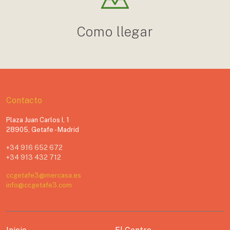
Como llegar
Contacto
Plaza Juan Carlos I, 1
28905, Getafe - Madrid
+34 916 652 672
+34 913 432 712
ccgetafe3@mercasa.es
info@ccgetafe3.com