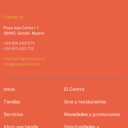
Contacto
Plaza Juan Carlos I, 1
28905, Getafe - Madrid
+34 916 652 672
+34 913 432 712
ccgetafe3@mercasa.es
info@ccgetafe3.com
Inicio
El Centro
Tiendas
Ocio y restaurantes
Servicios
Novedades y promociones
Abrir una tienda
Oportunidades y