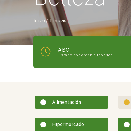
Inicio
/
Tiendas
ABC
Listado por orden alfabético
Alimentación
Hipermercado